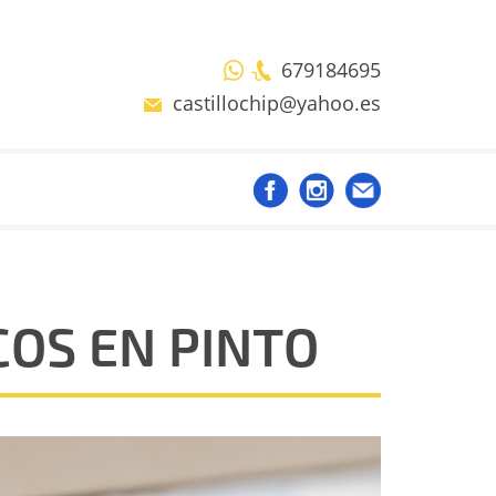
679184695
castillochip@yahoo.es
COS EN PINTO