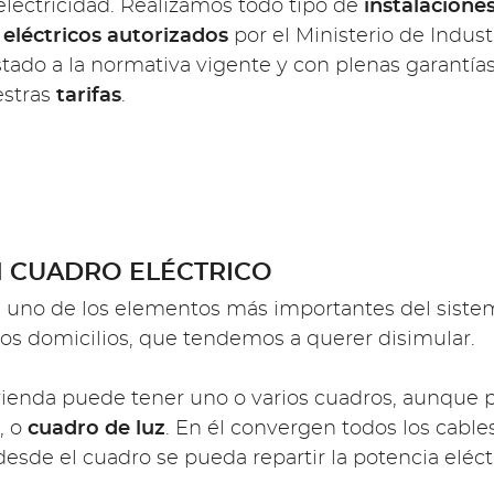
 electricidad. Realizamos todo tipo de
instalacione
 eléctricos autorizados
por el Ministerio de Industr
stado a la normativa vigente y con plenas garantía
estras
tarifas
.
N CUADRO ELÉCTRICO
 uno de los elementos más importantes del sistema 
e los domicilios, que tendemos a querer disimular.
vienda puede tener uno o varios cuadros, aunque p
, o
cuadro de luz
. En él convergen todos los cab
 desde el cuadro se pueda repartir la potencia eléc