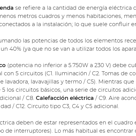
ienda
se refiere a la cantidad de energía eléctrica
enos metros cuadros y menos habitaciones, men
conectados a la instalación; lo que suele confluir
 sumando las potencias de todos los elementos rec
un 40% (ya que no se van a utilizar todos los apar
ico
(potencia no inferior a 5.750W a 230 V) debe cub
con 5 circuitos (C1. Iluminación / C2. Tomas de corr
 lavadora, lavavajillas y termo / C5). Mientras que
5 los circuitos básicos, una serie de circuitos adi
adicional / C8.
Calefacción eléctrica
/ C9. Aire acon
ad / C12. Circuito tipo C3, C4 y C5 adicional.
léctrica deben de estar representados en el cuadro
po de interruptores). Lo más habitual es encontrar