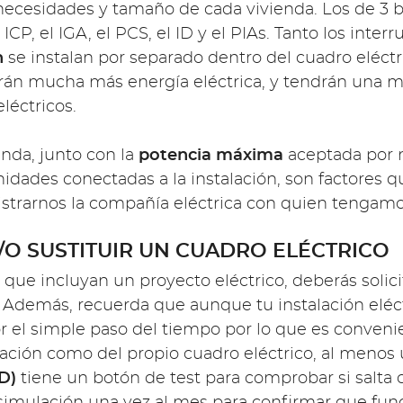
ecesidades y tamaño de cada vivienda. Los de 3 blo
ICP, el IGA, el PCS, el ID y el PIAs. Tanto los inte
n
se instalan por separado dentro del cuadro eléctr
án mucha más energía eléctrica, y tendrán una 
léctricos.
enda, junto con la
potencia máxima
aceptada por n
nidades conectadas a la instalación, son factores 
trarnos la compañía eléctrica con quien tengamos 
/O SUSTITUIR UN CUADRO ELÉCTRICO
 que incluyan un proyecto eléctrico, deberás solic
e. Además, recuerda que aunque tu instalación elé
r el simple paso del tiempo por lo que es convenie
alación como del propio cuadro eléctrico, al menos
ID)
tiene un botón de test para comprobar si salta c
simulación una vez al mes para confirmar que fun